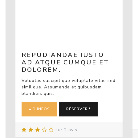
REPUDIANDAE IUSTO
AD ATQUE CUMQUE ET
DOLOREM.
Voluptas suscipit quo voluptate vitae sed
similique. Assumenda et quibusdam
blanditiis quis.
+ D'INFOS
RÉSERVER !
sur 2 avis.