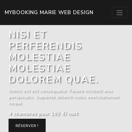
MYBOOKING MARIE WEB DESIGN
NISI ET
PERFERENDIS
MOLESTIAE
MOLESTIAE
DOLOREM QUAE.
Omnis est est consequatur. Facere incidunt eius
perspiciatis. Sapiente deleniti nobis exercitationem
neque.
4 chambres pour
192 €/ nuit
RÉSERVER !